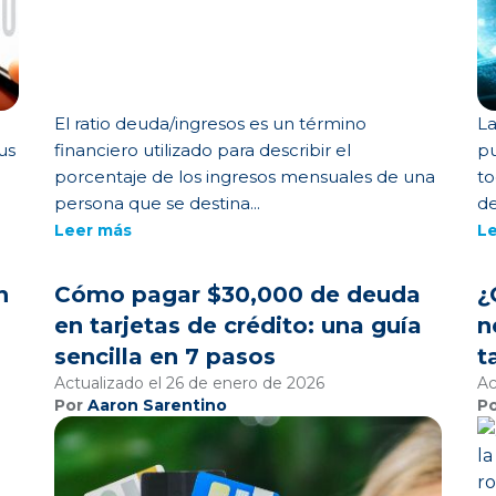
El ratio deuda/ingresos es un término
La
us
financiero utilizado para describir el
pu
porcentaje de los ingresos mensuales de una
to
persona que se destina...
de
Leer más
L
n
Cómo pagar $30,000 de deuda
¿
en tarjetas de crédito: una guía
n
sencilla en 7 pasos
t
Actualizado el 26 de enero de 2026
Ac
Por
Aaron Sarentino
P