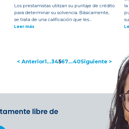
Los prestamistas utilizan su puntaje de crédito
la
para determinar su solvencia. Básicamente,
pu
se trata de una calificación que les...
su
Leer más
L
< Anterior
1
…
3
4
5
6
7
…
40
Siguiente >
tamente libre de