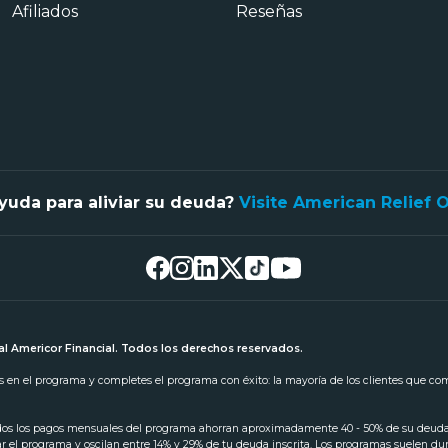
Afiliados
Reseñas
yuda para aliviar su deuda?
Visite American Relief 
l Americor Financial. Todos los derechos reservados.
tas en el programa y completes el programa con éxito: la mayoría de los clientes que c
odos los pagos mensuales del programa ahorran aproximadamente 40 - 50% de su deuda in
iar el programa y oscilan entre 14% y 29% de tu deuda inscrita. Los programas suelen d