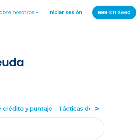
obre nosotros
Iniciar sesión
888-211-2660
deuda
>
 crédito y puntaje
Tácticas de alivio de deuda