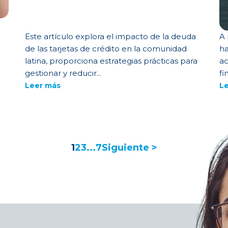
Este artículo explora el impacto de la deuda
A 
de las tarjetas de crédito en la comunidad
ha
latina, proporciona estrategias prácticas para
ac
gestionar y reducir...
fi
Leer más
L
1
2
3
...
7
Siguiente >