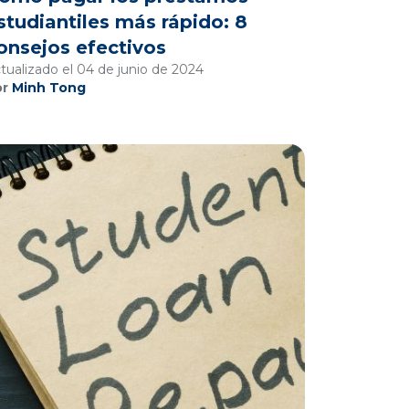
studiantiles más rápido: 8
onsejos efectivos
tualizado el 04 de junio de 2024
or
Minh Tong