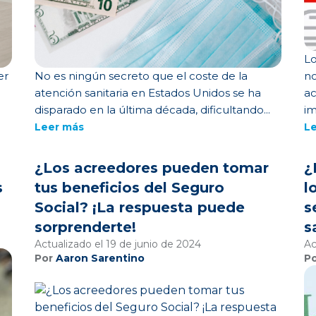
Lo
er
No es ningún secreto que el coste de la
no
atención sanitaria en Estados Unidos se ha
ac
disparado en la última década, dificultando...
im
Leer más
L
¿Los acreedores pueden tomar
¿
s
tus beneficios del Seguro
l
Social? ¡La respuesta puede
s
sorprenderte!
s
Actualizado el 19 de junio de 2024
Ac
Por
Aaron Sarentino
P