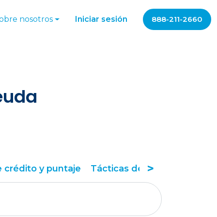
obre nosotros
Iniciar sesión
888-211-2660
deuda
>
 crédito y puntaje
Tácticas de alivio de deuda