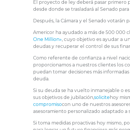
El proyecto de ley deberá pasar primero 
desde donde se trasladará al Senado para
Después, la Cámara y el Senado votarán pa
Americor ha ayudado a más de 500 000 cl
One Million»
, cuyo objetivo es ayudar a un
deudas y recuperar el control de sus fina
Como referente de confianza a nivel naci
proporcionamos a nuestros clientes los c
puedan tomar decisiones más informadas sob
deuda.
Si su deuda se ha vuelto inmanejable o e
sus objetivos de jubilación,
solicite
hoy mis
compromiso
con uno de nuestros asesores 
asesoramiento personalizado adaptado a s
Si toma medidas proactivas hoy mismo, podr
para lograr un futuro financiero más pro