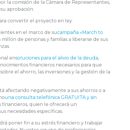
por la comisión de la Cámara de Representantes,
 su aprobación.
ra convertir el proyecto en ley.
ientes en el marco de su
campaña «March to
 millón de personas y familias a liberarse de sus
nzas.
onal en
soluciones para el alivio de la deuda
,
onocimientos financieros necesarios para que
re el ahorro, las inversiones y la gestión de la
stá afectando negativamente a sus ahorros o a
mo
una consulta telefónica GRATUITA y sin
financieros, quien le ofrecerá un
us necesidades específicas.
á poner fin a su estrés financiero y trabajar
metedor. Nuestro equipo de profesionales