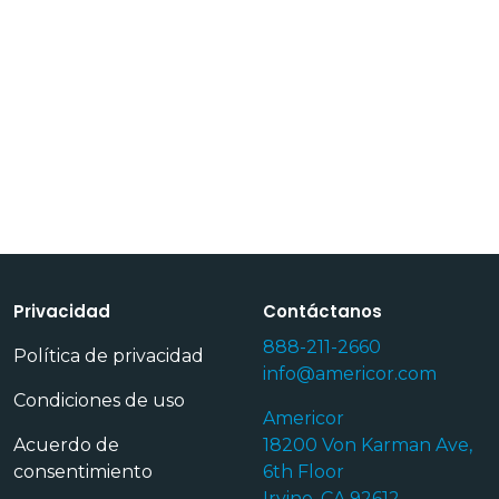
Privacidad
Contáctanos
888-211-2660
Política de privacidad
info@americor.com
Condiciones de uso
Americor
Acuerdo de
18200 Von Karman Ave,
consentimiento
6th Floor
Irvine, CA 92612