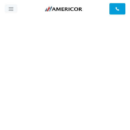
Reseñas de Americor
Americor es una empresa de soluciones de deuda
ubicada en Irvine, CA. Durante más de una década,
nuestro equipo local de profesionales de finanzas
ha ayudado a millones de personas a alcanzar la
libertad financiera. Si estás buscando simplificar tu
vida reduciendo las deudas, deja que el equipo de
Americor te ayude a obtener el mejor trato posible.