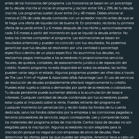
antes de los honorarios del programa. Los honorarios se basan en un porcentaje
de tu deuda inscrita al iniciar el programa y oscilan entre 14% y 29% de tu deuda
inscrita. Los programas suelen durar entre 24 y 48 meses. Debes ahorrar al
menos el 25% de cada deuda contraída con un acreedor inscrito antes de que se
te haga una oferta de liquidación de buena fe. En promedio, recibirás tu primera
oferta de acuerdo entre 3 y 6 meses después de inscribirte y aproximadamente
cada 3-6 meses a partir del momento en que se liquidó la deuda anterior. No
todos los clientes completan el programa. Las estimaciones se basan en
resultados anteriores y pueden no coincidir con tus resultados. No podemos
garantizar que tus deudas se resolverán por una cantidad o porcentaje
específico o dentro de un plazo específico. No asumimos tus deudas, no
realizamos pagos mensuales a los acreedores ni proporcionamos servicios
fiscales, de quiebra, contables, de asesoramiento jurídico o de reparación del
crédito. Nuestro programa no está disponible en todos los estados; las tarifas
pueden variar según el estado. Algunos programas pueden ser ofrecidos a través
de The Law Firm of Higbee & Associates d/b/a Advantage Law. El uso de servicios
de resolución de deudas probablemente afectará negativamente tu crédito.
Puedes estar sujeto a cobros o demandas por parte de acreedores o cobradores.
Tu deuda pendiente puede aumentar debido a la acumulación de tasas e
intereses. Cualquier cantidad de deuda condonada por tus acreedores puede
estar sujeta al impuesto sobre la renta. Puedes retirarte del programa en
cualquier momento sin penalización y recibir todos los fondos de tu cuenta
dedicada, salvo los fondos obtenidos por la empresa o las comisiones pagadas a
terceros proveedores de servicios, según corresponda. Lee y comprende todos
los materiales del programa antes de inscribirte. Ciertos tipos de deudas no son
elegibles para la inscripción. Algunos acreedores no son elegibles para la
inscripción porque no negocian con empresas de alivio de deudas. Para
determinar las ofertas para las que puedes ser elegible, Americor lleva a cabo un