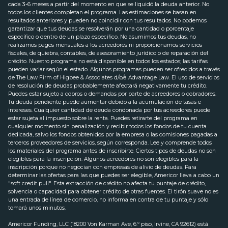
cada 3-6 meses a partir del momento en que se liquidó la deuda anterior. No
todos los clientes completan el programa. Las estimaciones se basan en
resultados anteriores y pueden no coincidir con tus resultados. No podemos
garantizar que tus deudas se resolverán por una cantidad o porcentaje
específico o dentro de un plazo específico. No asumimos tus deudas, no
realizamos pagos mensuales a los acreedores ni proporcionamos servicios
fiscales, de quiebra, contables, de asesoramiento jurídico o de reparación del
crédito. Nuestro programa no está disponible en todos los estados; las tarifas
pueden variar según el estado. Algunos programas pueden ser ofrecidos a través
de The Law Firm of Higbee & Associates d/b/a Advantage Law. El uso de servicios
de resolución de deudas probablemente afectará negativamente tu crédito.
Puedes estar sujeto a cobros o demandas por parte de acreedores o cobradores.
Tu deuda pendiente puede aumentar debido a la acumulación de tasas e
intereses. Cualquier cantidad de deuda condonada por tus acreedores puede
estar sujeta al impuesto sobre la renta. Puedes retirarte del programa en
cualquier momento sin penalización y recibir todos los fondos de tu cuenta
dedicada, salvo los fondos obtenidos por la empresa o las comisiones pagadas a
terceros proveedores de servicios, según corresponda. Lee y comprende todos
los materiales del programa antes de inscribirte. Ciertos tipos de deudas no son
elegibles para la inscripción. Algunos acreedores no son elegibles para la
inscripción porque no negocian con empresas de alivio de deudas. Para
determinar las ofertas para las que puedes ser elegible, Americor lleva a cabo un
"soft credit pull". Esta extracción de crédito no afecta tu puntaje de crédito,
solvencia o capacidad para obtener crédito de otras fuentes. El tirón suave no es
una entrada de línea de comercio, no informa en contra de tu puntaje y sólo
tomará unos minutos.
Americor Funding, LLC (18200 Von Karman Ave, 6.º piso, Irvine, CA 92612) está