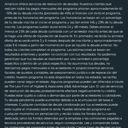
Americor ofrece servicios de resolución de deudas. Nuestros clientes que
realizan todos los pagos mensuales del programa ahorran aproximadamente 40
- 50% de su deuda inscrita (promedio de 45%) al finalizar con éxito el programa,
antes de los honorarios del programa. Los honorarios se basan en un porcentaje
de tu deuda inscrita al iniciar el programa y oscilan entre 14% y 29% de tu deuda
inscrita. Los programas suelen durar entre 24 y 48 meses. Debes ahorrar al
menos el 25% de cada deuda contraída con un acreedor inscrito antes de que se
te haga una oferta de liquidación de buena fe. En promedio, recibirás tu primera
oferta de acuerdo entre 3 y 6 meses después de inscribirte y aproximadamente
cada 3-6 meses a partir del momento en que se liquidó la deuda anterior. No
todos los clientes completan el programa. Las estimaciones se basan en
resultados anteriores y pueden no coincidir con tus resultados. No podemos
garantizar que tus deudas se resolverán por una cantidad o porcentaje
específico o dentro de un plazo específico. No asumimos tus deudas, no
realizamos pagos mensuales a los acreedores ni proporcionamos servicios
fiscales, de quiebra, contables, de asesoramiento jurídico o de reparación del
crédito. Nuestro programa no está disponible en todos los estados; las tarifas
pueden variar según el estado. Algunos programas pueden ser ofrecidos a través
de The Law Firm of Higbee & Associates d/b/a Advantage Law. El uso de servicios
de resolución de deudas probablemente afectará negativamente tu crédito.
Puedes estar sujeto a cobros o demandas por parte de acreedores o cobradores.
Tu deuda pendiente puede aumentar debido a la acumulación de tasas e
intereses. Cualquier cantidad de deuda condonada por tus acreedores puede
estar sujeta al impuesto sobre la renta. Puedes retirarte del programa en
cualquier momento sin penalización y recibir todos los fondos de tu cuenta
dedicada, salvo los fondos obtenidos por la empresa o las comisiones pagadas a
terceros proveedores de servicios, según corresponda. Lee y comprende todos
los materiales del programa antes de inscribirte. Ciertos tipos de deudas no son