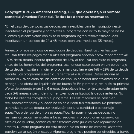
Copyright © 2026 Americor Funding, LLC, que opera bajo el nombre
comercial Americor Financial. Todos los derechos reservados.
*En el caso de que todas tus deudas sean elegibles para la inscripción, estén
inscritas en el programa y completes el programa con éxito: la mayoría de los
clientes que completan con éxito el programa logran resolver sus deudas
inscritas en un periodo de 24 a 48 meses (con una media de 35 meses).
Americor ofrece servicios de resolución de deudas. Nuestros clientes que
realizan todos los pagos mensuales del programa ahorran aproximadamente 40
- 50% de su deuda inscrita (promedio de 45%) al finalizar con éxito el programa,
antes de los honorarios del programa. Los honorarios se basan en un porcentaje
de tu deuda inscrita al iniciar el programa y oscilan entre 14% y 29% de tu deuda
inscrita. Los programas suelen durar entre 24 y 48 meses. Debes ahorrar al
menos el 25% de cada deuda contraída con un acreedor inscrito antes de que se
te haga una oferta de liquidación de buena fe. En promedio, recibirás tu primera
oferta de acuerdo entre 3 y 6 meses después de inscribirte y aproximadamente
cada 3-6 meses a partir del momento en que se liquidó la deuda anterior. No
todos los clientes completan el programa. Las estimaciones se basan en
resultados anteriores y pueden no coincidir con tus resultados. No podemos
garantizar que tus deudas se resolverán por una cantidad o porcentaje
específico o dentro de un plazo específico. No asumimos tus deudas, no
realizamos pagos mensuales a los acreedores ni proporcionamos servicios
fiscales, de quiebra, contables, de asesoramiento jurídico o de reparación del
crédito. Nuestro programa no está disponible en todos los estados; las tarifas
pueden variar según el estado. Algunos programas pueden ser ofrecidos a través