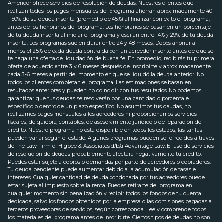
Americor ofrece servicios de resolución de deudas. Nuestros clientes que
realizan todos los pagos mensuales del programa ahorran aproximadamente 40
- 50% de su deuda inscrita (promedio de 45%) al finalizar con éxito el programa,
antes de los honorarios del programa. Los honorarios se basan en un porcentaje
de tu deuda inscrita al iniciar el programa y oscilan entre 14% y 29% de tu deuda
inscrita. Los programas suelen durar entre 24 y 48 meses. Debes ahorrar al
menos el 25% de cada deuda contraída con un acreedor inscrito antes de que se
te haga una oferta de liquidación de buena fe. En promedio, recibirás tu primera
oferta de acuerdo entre 3 y 6 meses después de inscribirte y aproximadamente
cada 3-6 meses a partir del momento en que se liquidó la deuda anterior. No
todos los clientes completan el programa. Las estimaciones se basan en
resultados anteriores y pueden no coincidir con tus resultados. No podemos
garantizar que tus deudas se resolverán por una cantidad o porcentaje
específico o dentro de un plazo específico. No asumimos tus deudas, no
realizamos pagos mensuales a los acreedores ni proporcionamos servicios
fiscales, de quiebra, contables, de asesoramiento jurídico o de reparación del
crédito. Nuestro programa no está disponible en todos los estados; las tarifas
pueden variar según el estado. Algunos programas pueden ser ofrecidos a través
de The Law Firm of Higbee & Associates d/b/a Advantage Law. El uso de servicios
de resolución de deudas probablemente afectará negativamente tu crédito.
Puedes estar sujeto a cobros o demandas por parte de acreedores o cobradores.
Tu deuda pendiente puede aumentar debido a la acumulación de tasas e
intereses. Cualquier cantidad de deuda condonada por tus acreedores puede
estar sujeta al impuesto sobre la renta. Puedes retirarte del programa en
cualquier momento sin penalización y recibir todos los fondos de tu cuenta
dedicada, salvo los fondos obtenidos por la empresa o las comisiones pagadas a
terceros proveedores de servicios, según corresponda. Lee y comprende todos
los materiales del programa antes de inscribirte. Ciertos tipos de deudas no son