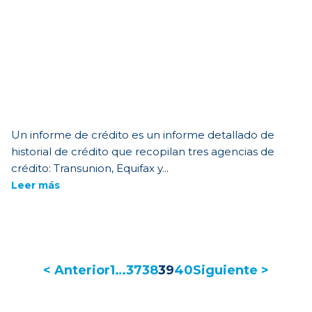
Un informe de crédito es un informe detallado de
historial de crédito que recopilan tres agencias de
crédito: Transunion, Equifax y...
Leer más
< Anterior
1
…
37
38
39
40
Siguiente >