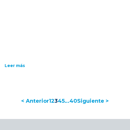
Leer más
< Anterior
1
2
3
4
5
…
40
Siguiente >