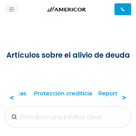
Artículos sobre el alivio de deuda
cia
Reporte de crédito y puntaje
Tácticas de
<
>