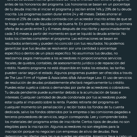
antes de los honorarios del programa. Los honorarios se basan en un porcentaje
de tu deuda inscrita al iniciar el programa y oscilan entre 14% y 29% de tu deuda
inscrita. Los programas suelen durar entre 24 y 48 meses. Debes ahorrar al
menos el 25% de cada deuda contraída con un acreedor inscrito antes de que se
te haga una oferta de liquidación de buena fe. En promedio, recibirás tu primera
oferta de acuerdo entre 3 y 6 meses después de inscribirte y aproximadamente
cada 3-6 meses a partir del momento en que se liquidó la deuda anterior. No
todos los clientes completan el programa. Las estimaciones se basan en
resultados anteriores y pueden no coincidir con tus resultados. No podemos
garantizar que tus deudas se resolverán por una cantidad o porcentaje
específico o dentro de un plazo específico. No asumimos tus deudas, no
realizamos pagos mensuales a los acreedores ni proporcionamos servicios
fiscales, de quiebra, contables, de asesoramiento jurídico o de reparación del
crédito. Nuestro programa no está disponible en todos los estados; las tarifas
pueden variar según el estado. Algunos programas pueden ser ofrecidos a través
de The Law Firm of Higbee & Associates d/b/a Advantage Law. El uso de servicios
de resolución de deudas probablemente afectará negativamente tu crédito.
Puedes estar sujeto a cobros o demandas por parte de acreedores o cobradores.
Tu deuda pendiente puede aumentar debido a la acumulación de tasas e
intereses. Cualquier cantidad de deuda condonada por tus acreedores puede
estar sujeta al impuesto sobre la renta. Puedes retirarte del programa en
cualquier momento sin penalización y recibir todos los fondos de tu cuenta
dedicada, salvo los fondos obtenidos por la empresa o las comisiones pagadas a
terceros proveedores de servicios, según corresponda. Lee y comprende todos
los materiales del programa antes de inscribirte. Ciertos tipos de deudas no son
elegibles para la inscripción. Algunos acreedores no son elegibles para la
inscripción porque no negocian con empresas de alivio de deudas. Para
determinar las ofertas para las que puedes ser elegible, Americor lleva a cabo un