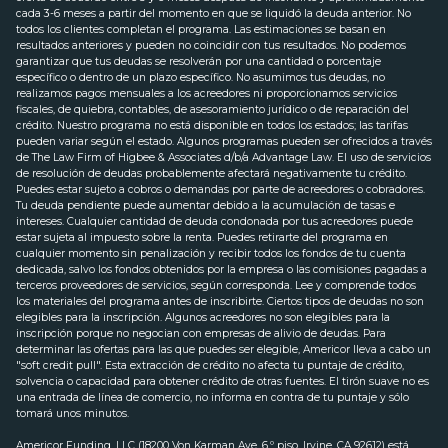
cada 3-6 meses a partir del momento en que se liquidó la deuda anterior. No
todos los clientes completan el programa. Las estimaciones se basan en
resultados anteriores y pueden no coincidir con tus resultados. No podemos
garantizar que tus deudas se resolverán por una cantidad o porcentaje
específico o dentro de un plazo específico. No asumimos tus deudas, no
realizamos pagos mensuales a los acreedores ni proporcionamos servicios
fiscales, de quiebra, contables, de asesoramiento jurídico o de reparación del
crédito. Nuestro programa no está disponible en todos los estados; las tarifas
pueden variar según el estado. Algunos programas pueden ser ofrecidos a través
de The Law Firm of Higbee & Associates d/b/a Advantage Law. El uso de servicios
de resolución de deudas probablemente afectará negativamente tu crédito.
Puedes estar sujeto a cobros o demandas por parte de acreedores o cobradores.
Tu deuda pendiente puede aumentar debido a la acumulación de tasas e
intereses. Cualquier cantidad de deuda condonada por tus acreedores puede
estar sujeta al impuesto sobre la renta. Puedes retirarte del programa en
cualquier momento sin penalización y recibir todos los fondos de tu cuenta
dedicada, salvo los fondos obtenidos por la empresa o las comisiones pagadas a
terceros proveedores de servicios, según corresponda. Lee y comprende todos
los materiales del programa antes de inscribirte. Ciertos tipos de deudas no son
elegibles para la inscripción. Algunos acreedores no son elegibles para la
inscripción porque no negocian con empresas de alivio de deudas. Para
determinar las ofertas para las que puedes ser elegible, Americor lleva a cabo un
"soft credit pull". Esta extracción de crédito no afecta tu puntaje de crédito,
solvencia o capacidad para obtener crédito de otras fuentes. El tirón suave no es
una entrada de línea de comercio, no informa en contra de tu puntaje y sólo
tomará unos minutos.
Americor Funding, LLC (18200 Von Karman Ave, 6.º piso, Irvine, CA 92612) está