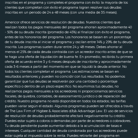
inscritas en el programa y completes el programa con éxito: la mayoría de los
clientes que completan con éxito el programa logran resolver sus deudas
inscritas en un periodo de 24 a 48 meses (con una media de 35 meses).
Americor ofrece servicios de resolución de deudas. Nuestros clientes que
realizan todos los pagos mensuales del programa ahorran aproximadamente 40
- 50% de su deuda inscrita (promedio de 45%) al finalizar con éxito el programa,
antes de los honorarios del programa. Los honorarios se basan en un porcentaje
de tu deuda inscrita al iniciar el programa y oscilan entre 14% y 29% de tu deuda
inscrita. Los programas suelen durar entre 24 y 48 meses. Debes ahorrar al
menos el 25% de cada deuda contraída con un acreedor inscrito antes de que se
te haga una oferta de liquidación de buena fe. En promedio, recibirás tu primera
oferta de acuerdo entre 3 y 6 meses después de inscribirte y aproximadamente
cada 3-6 meses a partir del momento en que se liquidó la deuda anterior. No
todos los clientes completan el programa. Las estimaciones se basan en
resultados anteriores y pueden no coincidir con tus resultados. No podemos
garantizar que tus deudas se resolverán por una cantidad o porcentaje
específico o dentro de un plazo específico. No asumimos tus deudas, no
realizamos pagos mensuales a los acreedores ni proporcionamos servicios
fiscales, de quiebra, contables, de asesoramiento jurídico o de reparación del
crédito. Nuestro programa no está disponible en todos los estados; las tarifas
pueden variar según el estado. Algunos programas pueden ser ofrecidos a través
de The Law Firm of Higbee & Associates d/b/a Advantage Law. El uso de servicios
de resolución de deudas probablemente afectará negativamente tu crédito.
Puedes estar sujeto a cobros o demandas por parte de acreedores o cobradores.
Tu deuda pendiente puede aumentar debido a la acumulación de tasas e
intereses. Cualquier cantidad de deuda condonada por tus acreedores puede
estar sujeta al impuesto sobre la renta. Puedes retirarte del programa en