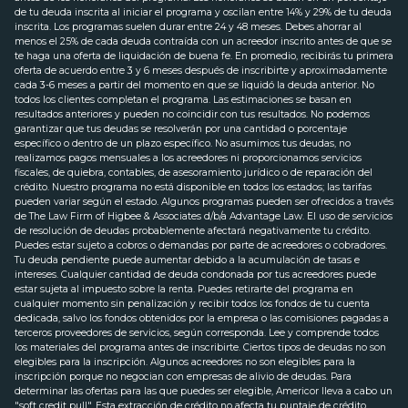
de tu deuda inscrita al iniciar el programa y oscilan entre 14% y 29% de tu deuda
inscrita. Los programas suelen durar entre 24 y 48 meses. Debes ahorrar al
menos el 25% de cada deuda contraída con un acreedor inscrito antes de que se
te haga una oferta de liquidación de buena fe. En promedio, recibirás tu primera
oferta de acuerdo entre 3 y 6 meses después de inscribirte y aproximadamente
cada 3-6 meses a partir del momento en que se liquidó la deuda anterior. No
todos los clientes completan el programa. Las estimaciones se basan en
resultados anteriores y pueden no coincidir con tus resultados. No podemos
garantizar que tus deudas se resolverán por una cantidad o porcentaje
específico o dentro de un plazo específico. No asumimos tus deudas, no
realizamos pagos mensuales a los acreedores ni proporcionamos servicios
fiscales, de quiebra, contables, de asesoramiento jurídico o de reparación del
crédito. Nuestro programa no está disponible en todos los estados; las tarifas
pueden variar según el estado. Algunos programas pueden ser ofrecidos a través
de The Law Firm of Higbee & Associates d/b/a Advantage Law. El uso de servicios
de resolución de deudas probablemente afectará negativamente tu crédito.
Puedes estar sujeto a cobros o demandas por parte de acreedores o cobradores.
Tu deuda pendiente puede aumentar debido a la acumulación de tasas e
intereses. Cualquier cantidad de deuda condonada por tus acreedores puede
estar sujeta al impuesto sobre la renta. Puedes retirarte del programa en
cualquier momento sin penalización y recibir todos los fondos de tu cuenta
dedicada, salvo los fondos obtenidos por la empresa o las comisiones pagadas a
terceros proveedores de servicios, según corresponda. Lee y comprende todos
los materiales del programa antes de inscribirte. Ciertos tipos de deudas no son
elegibles para la inscripción. Algunos acreedores no son elegibles para la
inscripción porque no negocian con empresas de alivio de deudas. Para
determinar las ofertas para las que puedes ser elegible, Americor lleva a cabo un
"soft credit pull". Esta extracción de crédito no afecta tu puntaje de crédito,