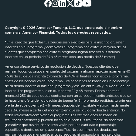
Copyright © 2026 Americor Funding, LLC, que opera bajo el nombre
comercial Americor Financial. Todos los derechos reservados.
*En el caso de que todas tus deudas sean elegibles para la inscripción, estén
inscritas en el programa y completes el programa con éxito: la mayoría de los
clientes que completan con éxito el programa logran resolver sus deudas
inscritas en un periodo de 24 a 48 meses (con una media de 35 meses).
Americor ofrece servicios de resolución de deudas. Nuestros clientes que
realizan todos los pagos mensuales del programa ahorran aproximadamente 40
- 50% de su deuda inscrita (promedio de 45%) al finalizar con éxito el programa,
antes de los honorarios del programa. Los honorarios se basan en un porcentaje
de tu deuda inscrita al iniciar el programa y oscilan entre 14% y 29% de tu deuda
inscrita. Los programas suelen durar entre 24 y 48 meses. Debes ahorrar al
menos el 25% de cada deuda contraída con un acreedor inscrito antes de que se
te haga una oferta de liquidación de buena fe. En promedio, recibirás tu primera
oferta de acuerdo entre 3 y 6 meses después de inscribirte y aproximadamente
cada 3-6 meses a partir del momento en que se liquidó la deuda anterior. No
todos los clientes completan el programa. Las estimaciones se basan en
resultados anteriores y pueden no coincidir con tus resultados. No podemos
garantizar que tus deudas se resolverán por una cantidad o porcentaje
específico o dentro de un plazo específico. No asumimos tus deudas, no
realizamos pagos mensuales a los acreedores ni proporcionamos servicios