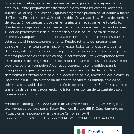
fiscales, de quiebra, contables, de asesoramiento jurídico o de reparación del
crédito. Nuestro programa no está disponible en todos los estados; las tarifas
pueden variar según el estado. Algunos programas pueden ser ofrecidos a través
de The Law Firm of Higbee & Associates d/b/a Advantage Law. El uso de servicios
de resolución de deudas probablemente afectará negativamente tu crédito.
Puedes estar sujeto a cobros o demandas por parte de acreedores o cobradores.
Tu deuda pendiente puede aumentar debido a la acumulación de tasas e
intereses. Cualquier cantidad de deuda condonada por tus acreedores puede
estar sujeta al impuesto sobre la renta. Puedes retirarte del programa en
cualquier momento sin penalización y recibir todos los fondos de tu cuenta
dedicada, salvo los fondos obtenidos por la empresa o las comisiones pagadas a
terceros proveedores de servicios, según corresponda. Lee y comprende todos
los materiales del programa antes de inscribirte. Ciertos tipos de deudas no son
elegibles para la inscripción. Algunos acreedores no son elegibles para la
inscripción porque no negocian con empresas de alivio de deudas. Para
determinar las ofertas para las que puedes ser elegible, Americor lleva a cabo un
"soft credit pull". Esta extracción de crédito no afecta tu puntaje de crédito,
solvencia o capacidad para obtener crédito de otras fuentes. El tirón suave no es
una entrada de línea de comercio, no informa en contra de tu puntaje y sólo
tomará unos minutos.
Americor Funding, LLC (18200 Von Karman Ave, 6.º piso, Irvine, CA 92612) está
totalmente acreditada por el Better Business Bureau (BBB). Departamento de
Protección e Innovación Financiera de California (DFPI)
Licencia CFL n.º 603K913. Licencia CCFPL n.º 01-CCFPL-839989-3458608.
Español