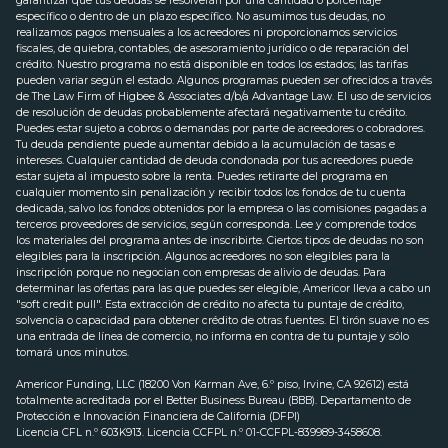
garantizar que tus deudas se resolverán por una cantidad o porcentaje
específico o dentro de un plazo específico. No asumimos tus deudas, no
realizamos pagos mensuales a los acreedores ni proporcionamos servicios
fiscales, de quiebra, contables, de asesoramiento jurídico o de reparación del
crédito. Nuestro programa no está disponible en todos los estados; las tarifas
pueden variar según el estado. Algunos programas pueden ser ofrecidos a través
de The Law Firm of Higbee & Associates d/b/a Advantage Law. El uso de servicios
de resolución de deudas probablemente afectará negativamente tu crédito.
Puedes estar sujeto a cobros o demandas por parte de acreedores o cobradores.
Tu deuda pendiente puede aumentar debido a la acumulación de tasas e
intereses. Cualquier cantidad de deuda condonada por tus acreedores puede
estar sujeta al impuesto sobre la renta. Puedes retirarte del programa en
cualquier momento sin penalización y recibir todos los fondos de tu cuenta
dedicada, salvo los fondos obtenidos por la empresa o las comisiones pagadas a
terceros proveedores de servicios, según corresponda. Lee y comprende todos
los materiales del programa antes de inscribirte. Ciertos tipos de deudas no son
elegibles para la inscripción. Algunos acreedores no son elegibles para la
inscripción porque no negocian con empresas de alivio de deudas. Para
determinar las ofertas para las que puedes ser elegible, Americor lleva a cabo un
"soft credit pull". Esta extracción de crédito no afecta tu puntaje de crédito,
solvencia o capacidad para obtener crédito de otras fuentes. El tirón suave no es
una entrada de línea de comercio, no informa en contra de tu puntaje y sólo
tomará unos minutos.
Americor Funding, LLC (18200 Von Karman Ave, 6.º piso, Irvine, CA 92612) está
totalmente acreditada por el Better Business Bureau (BBB). Departamento de
Protección e Innovación Financiera de California (DFPI)
Licencia CFL n.º 603K913. Licencia CCFPL n.º 01-CCFPL-839989-3458608.