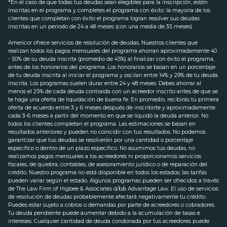
*En el caso de que todas tus deudas sean elegibles para la inscripción, estén
inscritas en el programa y completes el programa con éxito: la mayoría de los
clientes que completan con éxito el programa logran resolver sus deudas
inscritas en un periodo de 24 a 48 meses (con una media de 35 meses).
Americor ofrece servicios de resolución de deudas. Nuestros clientes que
realizan todos los pagos mensuales del programa ahorran aproximadamente 40
- 50% de su deuda inscrita (promedio de 45%) al finalizar con éxito el programa,
antes de los honorarios del programa. Los honorarios se basan en un porcentaje
de tu deuda inscrita al iniciar el programa y oscilan entre 14% y 29% de tu deuda
inscrita. Los programas suelen durar entre 24 y 48 meses. Debes ahorrar al
menos el 25% de cada deuda contraída con un acreedor inscrito antes de que se
te haga una oferta de liquidación de buena fe. En promedio, recibirás tu primera
oferta de acuerdo entre 3 y 6 meses después de inscribirte y aproximadamente
cada 3-6 meses a partir del momento en que se liquidó la deuda anterior. No
todos los clientes completan el programa. Las estimaciones se basan en
resultados anteriores y pueden no coincidir con tus resultados. No podemos
garantizar que tus deudas se resolverán por una cantidad o porcentaje
específico o dentro de un plazo específico. No asumimos tus deudas, no
realizamos pagos mensuales a los acreedores ni proporcionamos servicios
fiscales, de quiebra, contables, de asesoramiento jurídico o de reparación del
crédito. Nuestro programa no está disponible en todos los estados; las tarifas
pueden variar según el estado. Algunos programas pueden ser ofrecidos a través
de The Law Firm of Higbee & Associates d/b/a Advantage Law. El uso de servicios
de resolución de deudas probablemente afectará negativamente tu crédito.
Puedes estar sujeto a cobros o demandas por parte de acreedores o cobradores.
Tu deuda pendiente puede aumentar debido a la acumulación de tasas e
intereses. Cualquier cantidad de deuda condonada por tus acreedores puede