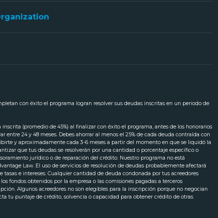
Organization
ompletan con éxito el programa logran resolver sus deudas inscritas en un periodo de
scrita (promedio de 45%) al finalizar con éxito el programa, antes de los honorarios
urar entre 24 y 48 meses. Debes ahorrar al menos el 25% de cada deuda contraída con
cribirte y aproximadamente cada 3-6 meses a partir del momento en que se liquidó la
ntizar que tus deudas se resolverán por una cantidad o porcentaje específico o
soramiento jurídico o de reparación del crédito. Nuestro programa no está
 Advantage Law. El uso de servicios de resolución de deudas probablemente afectará
 tasas e intereses. Cualquier cantidad de deuda condonada por tus acreedores
o los fondos obtenidos por la empresa o las comisiones pagadas a terceros
ripción. Algunos acreedores no son elegibles para la inscripción porque no negocian
ecta tu puntaje de crédito, solvencia o capacidad para obtener crédito de otras