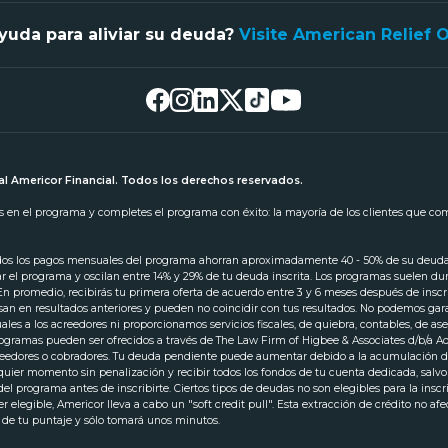
yuda para aliviar su deuda?
Visite American Relief 
l Americor Financial. Todos los derechos reservados.
tas en el programa y completes el programa con éxito: la mayoría de los clientes que c
odos los pagos mensuales del programa ahorran aproximadamente 40 - 50% de su deuda in
iar el programa y oscilan entre 14% y 29% de tu deuda inscrita. Los programas suelen d
 En promedio, recibirás tu primera oferta de acuerdo entre 3 y 6 meses después de ins
san en resultados anteriores y pueden no coincidir con tus resultados. No podemos gara
s a los acreedores ni proporcionamos servicios fiscales, de quiebra, contables, de ase
 programas pueden ser ofrecidos a través de The Law Firm of Higbee & Associates d/b/a
creedores o cobradores. Tu deuda pendiente puede aumentar debido a la acumulación de
lquier momento sin penalización y recibir todos los fondos de tu cuenta dedicada, salv
l programa antes de inscribirte. Ciertos tipos de deudas no son elegibles para la insc
 elegible, Americor lleva a cabo un "soft credit pull". Esta extracción de crédito no af
a de tu puntaje y sólo tomará unos minutos.