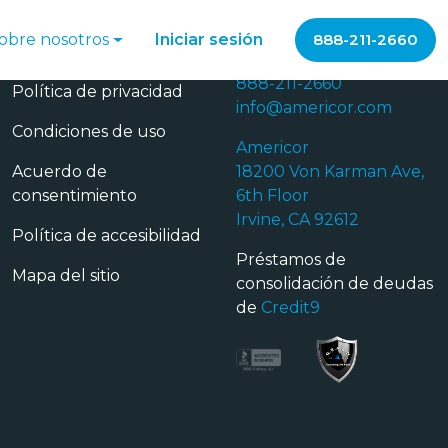
obre nosotros
Iniciar sesión
888-211-2660
Privacidad
Contáctanos
888-211-2660
Política de privacidad
info@americor.com
Condiciones de uso
Americor
Acuerdo de
18200 Von Karman Ave,
consentimiento
6th Floor
Irvine, CA 92612
Política de accesibilidad
Préstamos de
Mapa del sitio
consolidación de deudas
de
Credit9