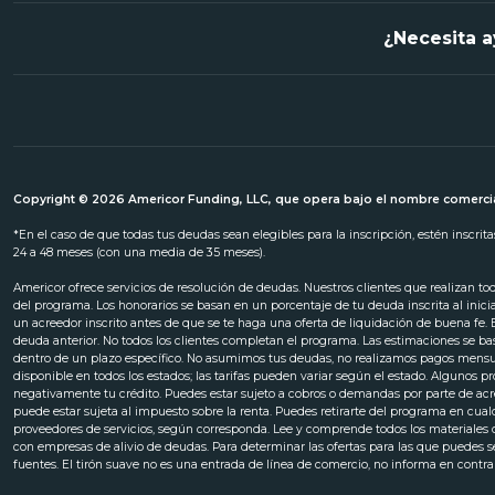
¿Necesita a
Copyright © 2026 Americor Funding, LLC, que opera bajo el nombre comercia
*En el caso de que todas tus deudas sean elegibles para la inscripción, estén inscri
24 a 48 meses (con una media de 35 meses).
Americor ofrece servicios de resolución de deudas. Nuestros clientes que realizan t
del programa. Los honorarios se basan en un porcentaje de tu deuda inscrita al inic
un acreedor inscrito antes de que se te haga una oferta de liquidación de buena fe.
deuda anterior. No todos los clientes completan el programa. Las estimaciones se ba
dentro de un plazo específico. No asumimos tus deudas, no realizamos pagos mensuale
disponible en todos los estados; las tarifas pueden variar según el estado. Algunos
negativamente tu crédito. Puedes estar sujeto a cobros o demandas por parte de a
puede estar sujeta al impuesto sobre la renta. Puedes retirarte del programa en cua
proveedores de servicios, según corresponda. Lee y comprende todos los materiales de
con empresas de alivio de deudas. Para determinar las ofertas para las que puedes ser
fuentes. El tirón suave no es una entrada de línea de comercio, no informa en contr