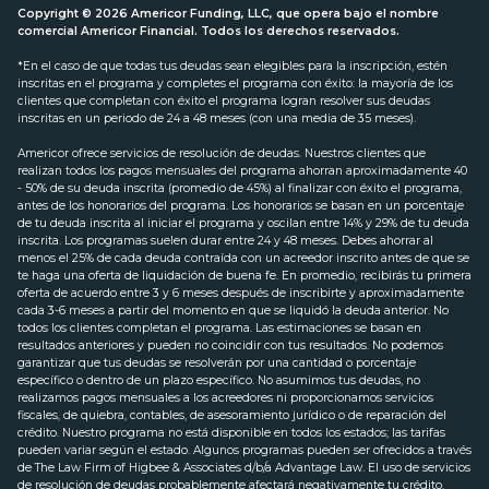
Copyright © 2026 Americor Funding, LLC, que opera bajo el nombre
comercial Americor Financial. Todos los derechos reservados.
*En el caso de que todas tus deudas sean elegibles para la inscripción, estén
inscritas en el programa y completes el programa con éxito: la mayoría de los
clientes que completan con éxito el programa logran resolver sus deudas
inscritas en un periodo de 24 a 48 meses (con una media de 35 meses).
Americor ofrece servicios de resolución de deudas. Nuestros clientes que
realizan todos los pagos mensuales del programa ahorran aproximadamente 40
- 50% de su deuda inscrita (promedio de 45%) al finalizar con éxito el programa,
antes de los honorarios del programa. Los honorarios se basan en un porcentaje
de tu deuda inscrita al iniciar el programa y oscilan entre 14% y 29% de tu deuda
inscrita. Los programas suelen durar entre 24 y 48 meses. Debes ahorrar al
menos el 25% de cada deuda contraída con un acreedor inscrito antes de que se
te haga una oferta de liquidación de buena fe. En promedio, recibirás tu primera
oferta de acuerdo entre 3 y 6 meses después de inscribirte y aproximadamente
cada 3-6 meses a partir del momento en que se liquidó la deuda anterior. No
todos los clientes completan el programa. Las estimaciones se basan en
resultados anteriores y pueden no coincidir con tus resultados. No podemos
garantizar que tus deudas se resolverán por una cantidad o porcentaje
específico o dentro de un plazo específico. No asumimos tus deudas, no
realizamos pagos mensuales a los acreedores ni proporcionamos servicios
fiscales, de quiebra, contables, de asesoramiento jurídico o de reparación del
crédito. Nuestro programa no está disponible en todos los estados; las tarifas
pueden variar según el estado. Algunos programas pueden ser ofrecidos a través
de The Law Firm of Higbee & Associates d/b/a Advantage Law. El uso de servicios
de resolución de deudas probablemente afectará negativamente tu crédito.