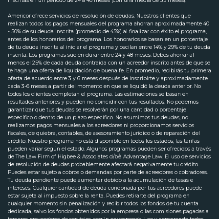
inscritas en un periodo de 24 a 48 meses (con una media de 35 meses).
Americor ofrece servicios de resolución de deudas. Nuestros clientes que
realizan todos los pagos mensuales del programa ahorran aproximadamente 40
- 50% de su deuda inscrita (promedio de 45%) al finalizar con éxito el programa,
antes de los honorarios del programa. Los honorarios se basan en un porcentaje
de tu deuda inscrita al iniciar el programa y oscilan entre 14% y 29% de tu deuda
inscrita. Los programas suelen durar entre 24 y 48 meses. Debes ahorrar al
menos el 25% de cada deuda contraída con un acreedor inscrito antes de que se
te haga una oferta de liquidación de buena fe. En promedio, recibirás tu primera
oferta de acuerdo entre 3 y 6 meses después de inscribirte y aproximadamente
cada 3-6 meses a partir del momento en que se liquidó la deuda anterior. No
todos los clientes completan el programa. Las estimaciones se basan en
resultados anteriores y pueden no coincidir con tus resultados. No podemos
garantizar que tus deudas se resolverán por una cantidad o porcentaje
específico o dentro de un plazo específico. No asumimos tus deudas, no
realizamos pagos mensuales a los acreedores ni proporcionamos servicios
fiscales, de quiebra, contables, de asesoramiento jurídico o de reparación del
crédito. Nuestro programa no está disponible en todos los estados; las tarifas
pueden variar según el estado. Algunos programas pueden ser ofrecidos a través
de The Law Firm of Higbee & Associates d/b/a Advantage Law. El uso de servicios
de resolución de deudas probablemente afectará negativamente tu crédito.
Puedes estar sujeto a cobros o demandas por parte de acreedores o cobradores.
Tu deuda pendiente puede aumentar debido a la acumulación de tasas e
intereses. Cualquier cantidad de deuda condonada por tus acreedores puede
estar sujeta al impuesto sobre la renta. Puedes retirarte del programa en
cualquier momento sin penalización y recibir todos los fondos de tu cuenta
dedicada, salvo los fondos obtenidos por la empresa o las comisiones pagadas a