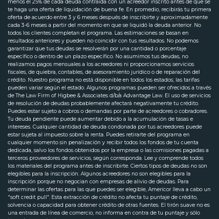
menos el 25% de cada deuda contraída con un acreedor inscrito antes de que se
te haga una oferta de liquidación de buena fe. En promedio, recibirás tu primera
oferta de acuerdo entre 3 y 6 meses después de inscribirte y aproximadamente
cada 3-6 meses a partir del momento en que se liquidó la deuda anterior. No
todos los clientes completan el programa. Las estimaciones se basan en
resultados anteriores y pueden no coincidir con tus resultados. No podemos
garantizar que tus deudas se resolverán por una cantidad o porcentaje
específico o dentro de un plazo específico. No asumimos tus deudas, no
realizamos pagos mensuales a los acreedores ni proporcionamos servicios
fiscales, de quiebra, contables, de asesoramiento jurídico o de reparación del
crédito. Nuestro programa no está disponible en todos los estados; las tarifas
pueden variar según el estado. Algunos programas pueden ser ofrecidos a través
de The Law Firm of Higbee & Associates d/b/a Advantage Law. El uso de servicios
de resolución de deudas probablemente afectará negativamente tu crédito.
Puedes estar sujeto a cobros o demandas por parte de acreedores o cobradores.
Tu deuda pendiente puede aumentar debido a la acumulación de tasas e
intereses. Cualquier cantidad de deuda condonada por tus acreedores puede
estar sujeta al impuesto sobre la renta. Puedes retirarte del programa en
cualquier momento sin penalización y recibir todos los fondos de tu cuenta
dedicada, salvo los fondos obtenidos por la empresa o las comisiones pagadas a
terceros proveedores de servicios, según corresponda. Lee y comprende todos
los materiales del programa antes de inscribirte. Ciertos tipos de deudas no son
elegibles para la inscripción. Algunos acreedores no son elegibles para la
inscripción porque no negocian con empresas de alivio de deudas. Para
determinar las ofertas para las que puedes ser elegible, Americor lleva a cabo un
"soft credit pull". Esta extracción de crédito no afecta tu puntaje de crédito,
solvencia o capacidad para obtener crédito de otras fuentes. El tirón suave no es
una entrada de línea de comercio, no informa en contra de tu puntaje y sólo