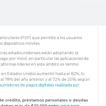
rticulares (P2P) que permite a los usuarios
s dispositivos móviles.
res estadounidenses están adoptando la
ago por móvil, en particular las aplicaciones de
ataformas líderes en este ámbito es Venmo.
es en Estados Unidos aumentó hasta el 82%, lo
l 78% del año anterior y al 72% de 2016, según
umidores de pagos digitales realizada por
s de crédito, préstamos personales o deudas
y debes más de $20,000
entra aquí para