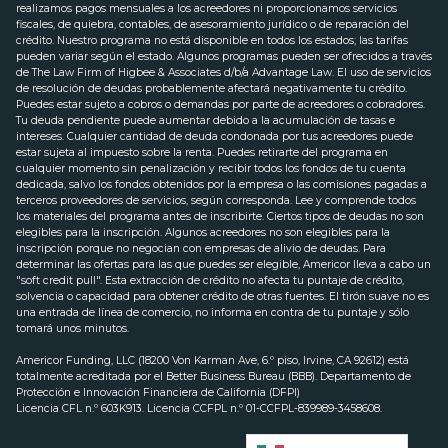
realizamos pagos mensuales a los acreedores ni proporcionamos servicios
fiscales, de quiebra, contables, de asesoramiento jurídico o de reparación del
crédito. Nuestro programa no está disponible en todos los estados; las tarifas
pueden variar según el estado. Algunos programas pueden ser ofrecidos a través
de The Law Firm of Higbee & Associates d/b/a Advantage Law. El uso de servicios
de resolución de deudas probablemente afectará negativamente tu crédito.
Puedes estar sujeto a cobros o demandas por parte de acreedores o cobradores.
Tu deuda pendiente puede aumentar debido a la acumulación de tasas e
intereses. Cualquier cantidad de deuda condonada por tus acreedores puede
estar sujeta al impuesto sobre la renta. Puedes retirarte del programa en
cualquier momento sin penalización y recibir todos los fondos de tu cuenta
dedicada, salvo los fondos obtenidos por la empresa o las comisiones pagadas a
terceros proveedores de servicios, según corresponda. Lee y comprende todos
los materiales del programa antes de inscribirte. Ciertos tipos de deudas no son
elegibles para la inscripción. Algunos acreedores no son elegibles para la
inscripción porque no negocian con empresas de alivio de deudas. Para
determinar las ofertas para las que puedes ser elegible, Americor lleva a cabo un
"soft credit pull". Esta extracción de crédito no afecta tu puntaje de crédito,
solvencia o capacidad para obtener crédito de otras fuentes. El tirón suave no es
una entrada de línea de comercio, no informa en contra de tu puntaje y sólo
tomará unos minutos.
Americor Funding, LLC (18200 Von Karman Ave, 6.º piso, Irvine, CA 92612) está
totalmente acreditada por el Better Business Bureau (BBB). Departamento de
Protección e Innovación Financiera de California (DFPI)
Licencia CFL n.º 603K913. Licencia CCFPL n.º 01-CCFPL-839989-3458608.