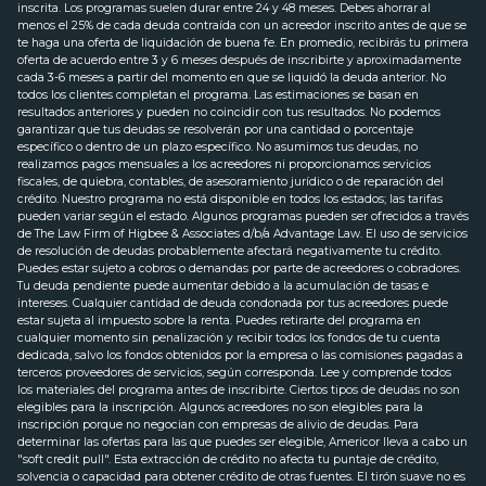
inscrita. Los programas suelen durar entre 24 y 48 meses. Debes ahorrar al
menos el 25% de cada deuda contraída con un acreedor inscrito antes de que se
te haga una oferta de liquidación de buena fe. En promedio, recibirás tu primera
oferta de acuerdo entre 3 y 6 meses después de inscribirte y aproximadamente
cada 3-6 meses a partir del momento en que se liquidó la deuda anterior. No
todos los clientes completan el programa. Las estimaciones se basan en
resultados anteriores y pueden no coincidir con tus resultados. No podemos
garantizar que tus deudas se resolverán por una cantidad o porcentaje
específico o dentro de un plazo específico. No asumimos tus deudas, no
realizamos pagos mensuales a los acreedores ni proporcionamos servicios
fiscales, de quiebra, contables, de asesoramiento jurídico o de reparación del
crédito. Nuestro programa no está disponible en todos los estados; las tarifas
pueden variar según el estado. Algunos programas pueden ser ofrecidos a través
de The Law Firm of Higbee & Associates d/b/a Advantage Law. El uso de servicios
de resolución de deudas probablemente afectará negativamente tu crédito.
Puedes estar sujeto a cobros o demandas por parte de acreedores o cobradores.
Tu deuda pendiente puede aumentar debido a la acumulación de tasas e
intereses. Cualquier cantidad de deuda condonada por tus acreedores puede
estar sujeta al impuesto sobre la renta. Puedes retirarte del programa en
cualquier momento sin penalización y recibir todos los fondos de tu cuenta
dedicada, salvo los fondos obtenidos por la empresa o las comisiones pagadas a
terceros proveedores de servicios, según corresponda. Lee y comprende todos
los materiales del programa antes de inscribirte. Ciertos tipos de deudas no son
elegibles para la inscripción. Algunos acreedores no son elegibles para la
inscripción porque no negocian con empresas de alivio de deudas. Para
determinar las ofertas para las que puedes ser elegible, Americor lleva a cabo un
"soft credit pull". Esta extracción de crédito no afecta tu puntaje de crédito,
solvencia o capacidad para obtener crédito de otras fuentes. El tirón suave no es