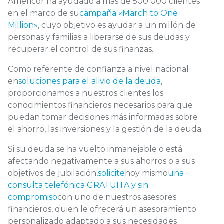
Americor ha ayudado a más de 500 000 clientes
en el marco de su
campaña «March to One
Million»
, cuyo objetivo es ayudar a un millón de
personas y familias a liberarse de sus deudas y
recuperar el control de sus finanzas.
Como referente de confianza a nivel nacional
en
soluciones para el alivio de la deuda
,
proporcionamos a nuestros clientes los
conocimientos financieros necesarios para que
puedan tomar decisiones más informadas sobre
el ahorro, las inversiones y la gestión de la deuda.
Si su deuda se ha vuelto inmanejable o está
afectando negativamente a sus ahorros o a sus
objetivos de jubilación,
solicite
hoy mismo
una
consulta telefónica GRATUITA y sin
compromiso
con uno de nuestros asesores
financieros, quien le ofrecerá un asesoramiento
personalizado adaptado a sus necesidades