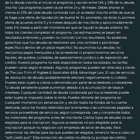
de tu deuda inscrita al iniciar el programa y oscilan entre 14% y 29% de tu deuda
inscrita. Los programas suelen durar entre 24 y 48 meses. Debes ahorrar al
menos el 25% de cada deuda contraída con un acreedor inscrito antes de que se
te haga una oferta de liquidación de buena fe. En promedio, recibirás tu primera
oferta de acuerdo entre 3 y 6 meses después de inscribirte y aproximadamente
cada 3-6 meses a partir del momento en que se liquidó la deuda anterior. No
todos los clientes completan el programa. Las estimaciones se basan en
resultados anteriores y pueden no coincidir con tus resultados. No podemos
garantizar que tus deudas se resolverán por una cantidad o porcentaje
específico o dentro de un plazo específico. No asumimos tus deudas, no
realizamos pagos mensuales a los acreedores ni proporcionamos servicios
fiscales, de quiebra, contables, de asesoramiento jurídico o de reparación del
crédito. Nuestro programa no está disponible en todos los estados; las tarifas
pueden variar según el estado. Algunos programas pueden ser ofrecidos a través
de The Law Firm of Higbee & Associates d/b/a Advantage Law. El uso de servicios
de resolución de deudas probablemente afectará negativamente tu crédito.
Puedes estar sujeto a cobros o demandas por parte de acreedores o cobradores.
Tu deuda pendiente puede aumentar debido a la acumulación de tasas e
intereses. Cualquier cantidad de deuda condonada por tus acreedores puede
estar sujeta al impuesto sobre la renta. Puedes retirarte del programa en
cualquier momento sin penalización y recibir todos los fondos de tu cuenta
dedicada, salvo los fondos obtenidos por la empresa o las comisiones pagadas a
terceros proveedores de servicios, según corresponda. Lee y comprende todos
los materiales del programa antes de inscribirte. Ciertos tipos de deudas no son
elegibles para la inscripción. Algunos acreedores no son elegibles para la
inscripción porque no negocian con empresas de alivio de deudas. Para
determinar las ofertas para las que puedes ser elegible, Americor lleva a cabo un
"soft credit pull". Esta extracción de crédito no afecta tu puntaje de crédito,