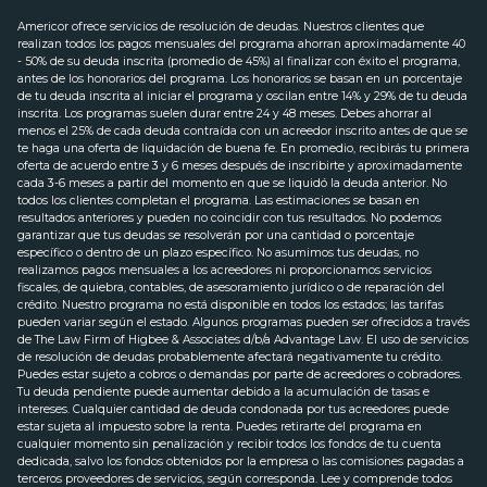
Americor ofrece servicios de resolución de deudas. Nuestros clientes que
realizan todos los pagos mensuales del programa ahorran aproximadamente 40
- 50% de su deuda inscrita (promedio de 45%) al finalizar con éxito el programa,
antes de los honorarios del programa. Los honorarios se basan en un porcentaje
de tu deuda inscrita al iniciar el programa y oscilan entre 14% y 29% de tu deuda
inscrita. Los programas suelen durar entre 24 y 48 meses. Debes ahorrar al
menos el 25% de cada deuda contraída con un acreedor inscrito antes de que se
te haga una oferta de liquidación de buena fe. En promedio, recibirás tu primera
oferta de acuerdo entre 3 y 6 meses después de inscribirte y aproximadamente
cada 3-6 meses a partir del momento en que se liquidó la deuda anterior. No
todos los clientes completan el programa. Las estimaciones se basan en
resultados anteriores y pueden no coincidir con tus resultados. No podemos
garantizar que tus deudas se resolverán por una cantidad o porcentaje
específico o dentro de un plazo específico. No asumimos tus deudas, no
realizamos pagos mensuales a los acreedores ni proporcionamos servicios
fiscales, de quiebra, contables, de asesoramiento jurídico o de reparación del
crédito. Nuestro programa no está disponible en todos los estados; las tarifas
pueden variar según el estado. Algunos programas pueden ser ofrecidos a través
de The Law Firm of Higbee & Associates d/b/a Advantage Law. El uso de servicios
de resolución de deudas probablemente afectará negativamente tu crédito.
Puedes estar sujeto a cobros o demandas por parte de acreedores o cobradores.
Tu deuda pendiente puede aumentar debido a la acumulación de tasas e
intereses. Cualquier cantidad de deuda condonada por tus acreedores puede
estar sujeta al impuesto sobre la renta. Puedes retirarte del programa en
cualquier momento sin penalización y recibir todos los fondos de tu cuenta
dedicada, salvo los fondos obtenidos por la empresa o las comisiones pagadas a
terceros proveedores de servicios, según corresponda. Lee y comprende todos