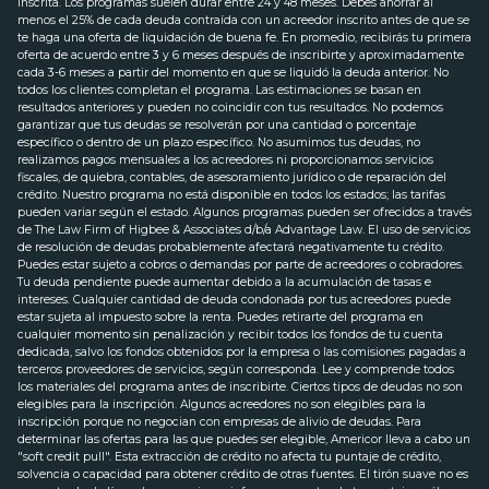
inscrita. Los programas suelen durar entre 24 y 48 meses. Debes ahorrar al
menos el 25% de cada deuda contraída con un acreedor inscrito antes de que se
te haga una oferta de liquidación de buena fe. En promedio, recibirás tu primera
oferta de acuerdo entre 3 y 6 meses después de inscribirte y aproximadamente
cada 3-6 meses a partir del momento en que se liquidó la deuda anterior. No
todos los clientes completan el programa. Las estimaciones se basan en
resultados anteriores y pueden no coincidir con tus resultados. No podemos
garantizar que tus deudas se resolverán por una cantidad o porcentaje
específico o dentro de un plazo específico. No asumimos tus deudas, no
realizamos pagos mensuales a los acreedores ni proporcionamos servicios
fiscales, de quiebra, contables, de asesoramiento jurídico o de reparación del
crédito. Nuestro programa no está disponible en todos los estados; las tarifas
pueden variar según el estado. Algunos programas pueden ser ofrecidos a través
de The Law Firm of Higbee & Associates d/b/a Advantage Law. El uso de servicios
de resolución de deudas probablemente afectará negativamente tu crédito.
Puedes estar sujeto a cobros o demandas por parte de acreedores o cobradores.
Tu deuda pendiente puede aumentar debido a la acumulación de tasas e
intereses. Cualquier cantidad de deuda condonada por tus acreedores puede
estar sujeta al impuesto sobre la renta. Puedes retirarte del programa en
cualquier momento sin penalización y recibir todos los fondos de tu cuenta
dedicada, salvo los fondos obtenidos por la empresa o las comisiones pagadas a
terceros proveedores de servicios, según corresponda. Lee y comprende todos
los materiales del programa antes de inscribirte. Ciertos tipos de deudas no son
elegibles para la inscripción. Algunos acreedores no son elegibles para la
inscripción porque no negocian con empresas de alivio de deudas. Para
determinar las ofertas para las que puedes ser elegible, Americor lleva a cabo un
"soft credit pull". Esta extracción de crédito no afecta tu puntaje de crédito,
solvencia o capacidad para obtener crédito de otras fuentes. El tirón suave no es