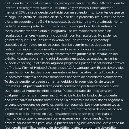
de tu deuda inscrita al iniciar el programa y oscilan entre 14% y 29% de tu deuda
inscrita. Los programas suelen durar entre 24 y 48 meses. Debes ahorrar al
menos el 25% de cada deuda contraída con un acreedor inscrito antes de que se
te haga una oferta de liquidación de buena fe. En promedio, recibirás tu primera
oferta de acuerdo entre 3 y 6 meses después de inscribirte y aproximadamente
cada 3-6 meses a partir del momento en que se liquidó la deuda anterior. No
todos los clientes completan el programa. Las estimaciones se basan en
resultados anteriores y pueden no coincidir con tus resultados. No podemos
garantizar que tus deudas se resolverán por una cantidad o porcentaje
específico o dentro de un plazo específico. No asumimos tus deudas, no
realizamos pagos mensuales a los acreedores ni proporcionamos servicios
fiscales, de quiebra, contables, de asesoramiento jurídico o de reparación del
crédito. Nuestro programa no está disponible en todos los estados; las tarifas
pueden variar según el estado. Algunos programas pueden ser ofrecidos a través
de The Law Firm of Higbee & Associates d/b/a Advantage Law. El uso de servicios
de resolución de deudas probablemente afectará negativamente tu crédito.
Puedes estar sujeto a cobros o demandas por parte de acreedores o cobradores.
Tu deuda pendiente puede aumentar debido a la acumulación de tasas e
intereses. Cualquier cantidad de deuda condonada por tus acreedores puede
estar sujeta al impuesto sobre la renta. Puedes retirarte del programa en
cualquier momento sin penalización y recibir todos los fondos de tu cuenta
dedicada, salvo los fondos obtenidos por la empresa o las comisiones pagadas a
terceros proveedores de servicios, según corresponda. Lee y comprende todos
los materiales del programa antes de inscribirte. Ciertos tipos de deudas no son
elegibles para la inscripción. Algunos acreedores no son elegibles para la
inscripción porque no negocian con empresas de alivio de deudas. Para
determinar las ofertas para las que puedes ser elegible, Americor lleva a cabo un
"soft credit pull". Esta extracción de crédito no afecta tu puntaje de crédito,