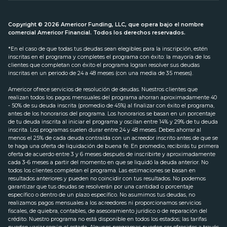
Copyright © 2026 Americor Funding, LLC, que opera bajo el nombre
comercial Americor Financial. Todos los derechos reservados.
*En el caso de que todas tus deudas sean elegibles para la inscripción, estén
inscritas en el programa y completes el programa con éxito: la mayoría de los
clientes que completan con éxito el programa logran resolver sus deudas
inscritas en un periodo de 24 a 48 meses (con una media de 35 meses).
Americor ofrece servicios de resolución de deudas. Nuestros clientes que
realizan todos los pagos mensuales del programa ahorran aproximadamente 40
- 50% de su deuda inscrita (promedio de 45%) al finalizar con éxito el programa,
antes de los honorarios del programa. Los honorarios se basan en un porcentaje
de tu deuda inscrita al iniciar el programa y oscilan entre 14% y 29% de tu deuda
inscrita. Los programas suelen durar entre 24 y 48 meses. Debes ahorrar al
menos el 25% de cada deuda contraída con un acreedor inscrito antes de que se
te haga una oferta de liquidación de buena fe. En promedio, recibirás tu primera
oferta de acuerdo entre 3 y 6 meses después de inscribirte y aproximadamente
cada 3-6 meses a partir del momento en que se liquidó la deuda anterior. No
todos los clientes completan el programa. Las estimaciones se basan en
resultados anteriores y pueden no coincidir con tus resultados. No podemos
garantizar que tus deudas se resolverán por una cantidad o porcentaje
específico o dentro de un plazo específico. No asumimos tus deudas, no
realizamos pagos mensuales a los acreedores ni proporcionamos servicios
fiscales, de quiebra, contables, de asesoramiento jurídico o de reparación del
crédito. Nuestro programa no está disponible en todos los estados; las tarifas