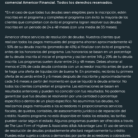
comercial Americor Financial. Todos los derechos reservados.
*En el caso de que todas tus deudas sean elegibles para la inscripción, estén
inscritas en el programa y completes el programa con éxito: la mayoría de los
clientes que completan con éxito el programa logran resolver sus deudas
inscritas en un periodo de 24 a 48 meses (con una media de 35 meses).
Americor ofrece servicios de resolución de deudas. Nuestros clientes que
realizan todos los pagos mensuales del programa ahorran aproximadamente 40
- 50% de su deuda inscrita (promedio de 45%) al finalizar con éxito el programa,
antes de los honorarios del programa. Los honorarios se basan en un porcentaje
de tu deuda inscrita al iniciar el programa y oscilan entre 14% y 29% de tu deuda
inscrita. Los programas suelen durar entre 24 y 48 meses. Debes ahorrar al
menos el 25% de cada deuda contraída con un acreedor inscrito antes de que se
te haga una oferta de liquidación de buena fe. En promedio, recibirás tu primera
oferta de acuerdo entre 3 y 6 meses después de inscribirte y aproximadamente
cada 3-6 meses a partir del momento en que se liquidó la deuda anterior. No
todos los clientes completan el programa. Las estimaciones se basan en
resultados anteriores y pueden no coincidir con tus resultados. No podemos
garantizar que tus deudas se resolverán por una cantidad o porcentaje
específico o dentro de un plazo específico. No asumimos tus deudas, no
realizamos pagos mensuales a los acreedores ni proporcionamos servicios
fiscales, de quiebra, contables, de asesoramiento jurídico o de reparación del
crédito. Nuestro programa no está disponible en todos los estados; las tarifas
pueden variar según el estado. Algunos programas pueden ser ofrecidos a través
de The Law Firm of Higbee & Associates d/b/a Advantage Law. El uso de servicios
de resolución de deudas probablemente afectará negativamente tu crédito.
Puedes estar sujeto a cobros o demandas por parte de acreedores o cobradores.