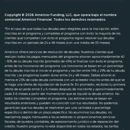
Copyright © 2026 Americor Funding, LLC, que opera bajo el nombre
comercial Americor Financial. Todos los derechos reservados.
*En el caso de que todas tus deudas sean elegibles para la inscripción, estén
inscritas en el programa y completes el programa con éxito: la mayoría de los
clientes que completan con éxito el programa logran resolver sus deudas
inscritas en un periodo de 24 a 48 meses (con una media de 35 meses).
Americor ofrece servicios de resolución de deudas. Nuestros clientes que
realizan todos los pagos mensuales del programa ahorran aproximadamente 40
- 50% de su deuda inscrita (promedio de 45%) al finalizar con éxito el programa,
antes de los honorarios del programa. Los honorarios se basan en un porcentaje
de tu deuda inscrita al iniciar el programa y oscilan entre 14% y 29% de tu deuda
inscrita. Los programas suelen durar entre 24 y 48 meses. Debes ahorrar al
menos el 25% de cada deuda contraída con un acreedor inscrito antes de que se
te haga una oferta de liquidación de buena fe. En promedio, recibirás tu primera
oferta de acuerdo entre 3 y 6 meses después de inscribirte y aproximadamente
cada 3-6 meses a partir del momento en que se liquidó la deuda anterior. No
todos los clientes completan el programa. Las estimaciones se basan en
resultados anteriores y pueden no coincidir con tus resultados. No podemos
garantizar que tus deudas se resolverán por una cantidad o porcentaje
específico o dentro de un plazo específico. No asumimos tus deudas, no
realizamos pagos mensuales a los acreedores ni proporcionamos servicios
fiscales, de quiebra, contables, de asesoramiento jurídico o de reparación del
crédito. Nuestro programa no está disponible en todos los estados; las tarifas