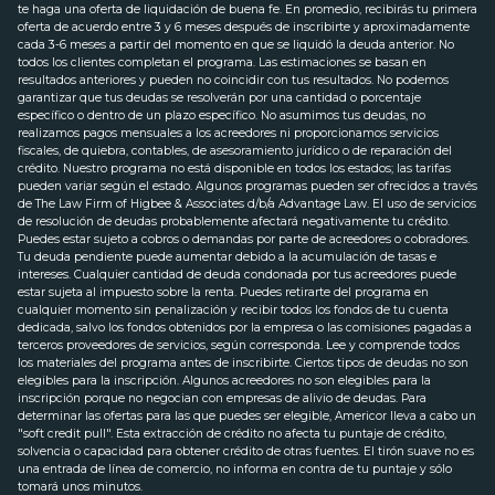
te haga una oferta de liquidación de buena fe. En promedio, recibirás tu primera
oferta de acuerdo entre 3 y 6 meses después de inscribirte y aproximadamente
cada 3-6 meses a partir del momento en que se liquidó la deuda anterior. No
todos los clientes completan el programa. Las estimaciones se basan en
resultados anteriores y pueden no coincidir con tus resultados. No podemos
garantizar que tus deudas se resolverán por una cantidad o porcentaje
específico o dentro de un plazo específico. No asumimos tus deudas, no
realizamos pagos mensuales a los acreedores ni proporcionamos servicios
fiscales, de quiebra, contables, de asesoramiento jurídico o de reparación del
crédito. Nuestro programa no está disponible en todos los estados; las tarifas
pueden variar según el estado. Algunos programas pueden ser ofrecidos a través
de The Law Firm of Higbee & Associates d/b/a Advantage Law. El uso de servicios
de resolución de deudas probablemente afectará negativamente tu crédito.
Puedes estar sujeto a cobros o demandas por parte de acreedores o cobradores.
Tu deuda pendiente puede aumentar debido a la acumulación de tasas e
intereses. Cualquier cantidad de deuda condonada por tus acreedores puede
estar sujeta al impuesto sobre la renta. Puedes retirarte del programa en
cualquier momento sin penalización y recibir todos los fondos de tu cuenta
dedicada, salvo los fondos obtenidos por la empresa o las comisiones pagadas a
terceros proveedores de servicios, según corresponda. Lee y comprende todos
los materiales del programa antes de inscribirte. Ciertos tipos de deudas no son
elegibles para la inscripción. Algunos acreedores no son elegibles para la
inscripción porque no negocian con empresas de alivio de deudas. Para
determinar las ofertas para las que puedes ser elegible, Americor lleva a cabo un
"soft credit pull". Esta extracción de crédito no afecta tu puntaje de crédito,
solvencia o capacidad para obtener crédito de otras fuentes. El tirón suave no es
una entrada de línea de comercio, no informa en contra de tu puntaje y sólo
tomará unos minutos.