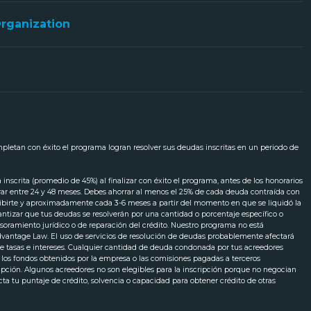
Organization
ompletan con éxito el programa logran resolver sus deudas inscritas en un periodo de
scrita (promedio de 45%) al finalizar con éxito el programa, antes de los honorarios
urar entre 24 y 48 meses. Debes ahorrar al menos el 25% de cada deuda contraída con
cribirte y aproximadamente cada 3-6 meses a partir del momento en que se liquidó la
ntizar que tus deudas se resolverán por una cantidad o porcentaje específico o
soramiento jurídico o de reparación del crédito. Nuestro programa no está
 Advantage Law. El uso de servicios de resolución de deudas probablemente afectará
 tasas e intereses. Cualquier cantidad de deuda condonada por tus acreedores
o los fondos obtenidos por la empresa o las comisiones pagadas a terceros
ripción. Algunos acreedores no son elegibles para la inscripción porque no negocian
ecta tu puntaje de crédito, solvencia o capacidad para obtener crédito de otras