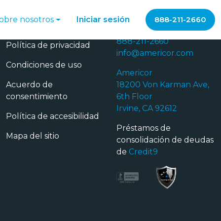
obre nosotros
Iniciar sesión
888-211-2660
Privacidad
Contáctanos
888-211-2660
Política de privacidad
info@americor.com
Condiciones de uso
Americor
Acuerdo de
18200 Von Karman Ave,
consentimiento
6th Floor
Irvine, CA 92612
Política de accesibilidad
Préstamos de
Mapa del sitio
consolidación de deudas
de
Credit9