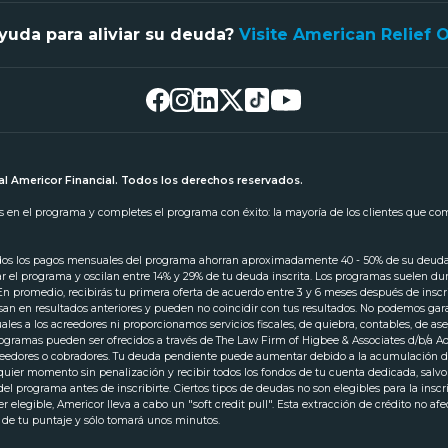
yuda para aliviar su deuda?
Visite American Relief 
l Americor Financial. Todos los derechos reservados.
tas en el programa y completes el programa con éxito: la mayoría de los clientes que c
odos los pagos mensuales del programa ahorran aproximadamente 40 - 50% de su deuda in
iar el programa y oscilan entre 14% y 29% de tu deuda inscrita. Los programas suelen d
 En promedio, recibirás tu primera oferta de acuerdo entre 3 y 6 meses después de ins
san en resultados anteriores y pueden no coincidir con tus resultados. No podemos gara
s a los acreedores ni proporcionamos servicios fiscales, de quiebra, contables, de ase
 programas pueden ser ofrecidos a través de The Law Firm of Higbee & Associates d/b/a
creedores o cobradores. Tu deuda pendiente puede aumentar debido a la acumulación de
lquier momento sin penalización y recibir todos los fondos de tu cuenta dedicada, salv
l programa antes de inscribirte. Ciertos tipos de deudas no son elegibles para la insc
 elegible, Americor lleva a cabo un "soft credit pull". Esta extracción de crédito no af
a de tu puntaje y sólo tomará unos minutos.