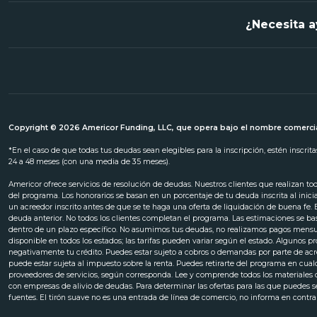
¿Necesita a
Copyright © 2026 Americor Funding, LLC, que opera bajo el nombre comercia
*En el caso de que todas tus deudas sean elegibles para la inscripción, estén inscri
24 a 48 meses (con una media de 35 meses).
Americor ofrece servicios de resolución de deudas. Nuestros clientes que realizan t
del programa. Los honorarios se basan en un porcentaje de tu deuda inscrita al inic
un acreedor inscrito antes de que se te haga una oferta de liquidación de buena fe.
deuda anterior. No todos los clientes completan el programa. Las estimaciones se ba
dentro de un plazo específico. No asumimos tus deudas, no realizamos pagos mensuale
disponible en todos los estados; las tarifas pueden variar según el estado. Algunos
negativamente tu crédito. Puedes estar sujeto a cobros o demandas por parte de a
puede estar sujeta al impuesto sobre la renta. Puedes retirarte del programa en cua
proveedores de servicios, según corresponda. Lee y comprende todos los materiales de
con empresas de alivio de deudas. Para determinar las ofertas para las que puedes ser
fuentes. El tirón suave no es una entrada de línea de comercio, no informa en contr