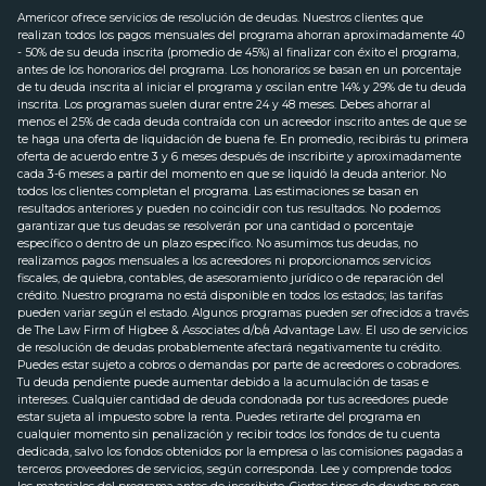
Americor ofrece servicios de resolución de deudas. Nuestros clientes que
realizan todos los pagos mensuales del programa ahorran aproximadamente 40
- 50% de su deuda inscrita (promedio de 45%) al finalizar con éxito el programa,
antes de los honorarios del programa. Los honorarios se basan en un porcentaje
de tu deuda inscrita al iniciar el programa y oscilan entre 14% y 29% de tu deuda
inscrita. Los programas suelen durar entre 24 y 48 meses. Debes ahorrar al
menos el 25% de cada deuda contraída con un acreedor inscrito antes de que se
te haga una oferta de liquidación de buena fe. En promedio, recibirás tu primera
oferta de acuerdo entre 3 y 6 meses después de inscribirte y aproximadamente
cada 3-6 meses a partir del momento en que se liquidó la deuda anterior. No
todos los clientes completan el programa. Las estimaciones se basan en
resultados anteriores y pueden no coincidir con tus resultados. No podemos
garantizar que tus deudas se resolverán por una cantidad o porcentaje
específico o dentro de un plazo específico. No asumimos tus deudas, no
realizamos pagos mensuales a los acreedores ni proporcionamos servicios
fiscales, de quiebra, contables, de asesoramiento jurídico o de reparación del
crédito. Nuestro programa no está disponible en todos los estados; las tarifas
pueden variar según el estado. Algunos programas pueden ser ofrecidos a través
de The Law Firm of Higbee & Associates d/b/a Advantage Law. El uso de servicios
de resolución de deudas probablemente afectará negativamente tu crédito.
Puedes estar sujeto a cobros o demandas por parte de acreedores o cobradores.
Tu deuda pendiente puede aumentar debido a la acumulación de tasas e
intereses. Cualquier cantidad de deuda condonada por tus acreedores puede
estar sujeta al impuesto sobre la renta. Puedes retirarte del programa en
cualquier momento sin penalización y recibir todos los fondos de tu cuenta
dedicada, salvo los fondos obtenidos por la empresa o las comisiones pagadas a
terceros proveedores de servicios, según corresponda. Lee y comprende todos