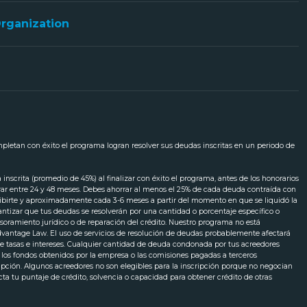
Organization
ompletan con éxito el programa logran resolver sus deudas inscritas en un periodo de
scrita (promedio de 45%) al finalizar con éxito el programa, antes de los honorarios
urar entre 24 y 48 meses. Debes ahorrar al menos el 25% de cada deuda contraída con
cribirte y aproximadamente cada 3-6 meses a partir del momento en que se liquidó la
ntizar que tus deudas se resolverán por una cantidad o porcentaje específico o
soramiento jurídico o de reparación del crédito. Nuestro programa no está
 Advantage Law. El uso de servicios de resolución de deudas probablemente afectará
 tasas e intereses. Cualquier cantidad de deuda condonada por tus acreedores
o los fondos obtenidos por la empresa o las comisiones pagadas a terceros
ripción. Algunos acreedores no son elegibles para la inscripción porque no negocian
ecta tu puntaje de crédito, solvencia o capacidad para obtener crédito de otras