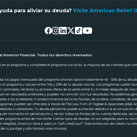
yuda para aliviar su deuda?
Visite American Relief 
l Americor Financial. Todos los derechos reservados.
tas en el programa y completes el programa con éxito: la mayoría de los clientes que c
odos los pagos mensuales del programa ahorran aproximadamente 40 - 50% de su deuda in
iar el programa y oscilan entre 14% y 29% de tu deuda inscrita. Los programas suelen d
 En promedio, recibirás tu primera oferta de acuerdo entre 3 y 6 meses después de ins
san en resultados anteriores y pueden no coincidir con tus resultados. No podemos gara
s a los acreedores ni proporcionamos servicios fiscales, de quiebra, contables, de ase
 programas pueden ser ofrecidos a través de The Law Firm of Higbee & Associates d/b/a
creedores o cobradores. Tu deuda pendiente puede aumentar debido a la acumulación de
lquier momento sin penalización y recibir todos los fondos de tu cuenta dedicada, salv
l programa antes de inscribirte. Ciertos tipos de deudas no son elegibles para la insc
 elegible, Americor lleva a cabo un "soft credit pull". Esta extracción de crédito no af
a de tu puntaje y sólo tomará unos minutos.