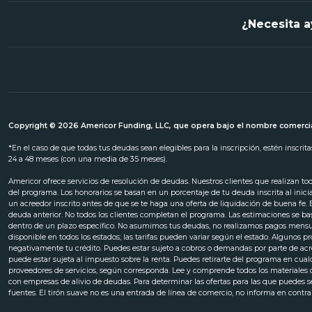
¿Necesita a
Copyright © 2026 Americor Funding, LLC, que opera bajo el nombre comercia
*En el caso de que todas tus deudas sean elegibles para la inscripción, estén inscri
24 a 48 meses (con una media de 35 meses).
Americor ofrece servicios de resolución de deudas. Nuestros clientes que realizan t
del programa. Los honorarios se basan en un porcentaje de tu deuda inscrita al inic
un acreedor inscrito antes de que se te haga una oferta de liquidación de buena fe.
deuda anterior. No todos los clientes completan el programa. Las estimaciones se ba
dentro de un plazo específico. No asumimos tus deudas, no realizamos pagos mensuale
disponible en todos los estados; las tarifas pueden variar según el estado. Algunos
negativamente tu crédito. Puedes estar sujeto a cobros o demandas por parte de a
puede estar sujeta al impuesto sobre la renta. Puedes retirarte del programa en cua
proveedores de servicios, según corresponda. Lee y comprende todos los materiales de
con empresas de alivio de deudas. Para determinar las ofertas para las que puedes ser
fuentes. El tirón suave no es una entrada de línea de comercio, no informa en contr