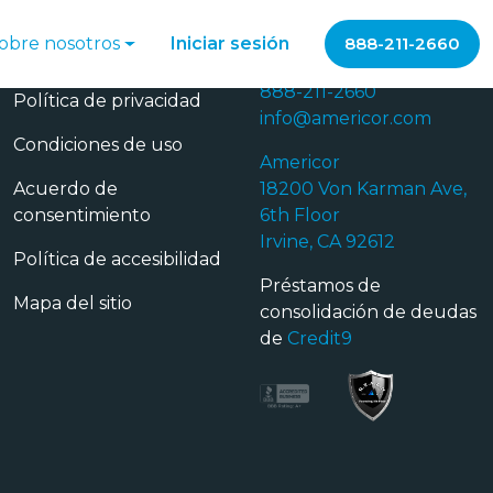
obre nosotros
Iniciar sesión
888-211-2660
Privacidad
Contáctanos
888-211-2660
Política de privacidad
info@americor.com
Condiciones de uso
Americor
Acuerdo de
18200 Von Karman Ave,
consentimiento
6th Floor
Irvine, CA 92612
Política de accesibilidad
Préstamos de
Mapa del sitio
consolidación de deudas
de
Credit9