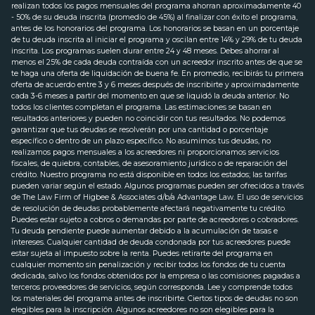
realizan todos los pagos mensuales del programa ahorran aproximadamente 40
- 50% de su deuda inscrita (promedio de 45%) al finalizar con éxito el programa,
antes de los honorarios del programa. Los honorarios se basan en un porcentaje
de tu deuda inscrita al iniciar el programa y oscilan entre 14% y 29% de tu deuda
inscrita. Los programas suelen durar entre 24 y 48 meses. Debes ahorrar al
menos el 25% de cada deuda contraída con un acreedor inscrito antes de que se
te haga una oferta de liquidación de buena fe. En promedio, recibirás tu primera
oferta de acuerdo entre 3 y 6 meses después de inscribirte y aproximadamente
cada 3-6 meses a partir del momento en que se liquidó la deuda anterior. No
todos los clientes completan el programa. Las estimaciones se basan en
resultados anteriores y pueden no coincidir con tus resultados. No podemos
garantizar que tus deudas se resolverán por una cantidad o porcentaje
específico o dentro de un plazo específico. No asumimos tus deudas, no
realizamos pagos mensuales a los acreedores ni proporcionamos servicios
fiscales, de quiebra, contables, de asesoramiento jurídico o de reparación del
crédito. Nuestro programa no está disponible en todos los estados; las tarifas
pueden variar según el estado. Algunos programas pueden ser ofrecidos a través
de The Law Firm of Higbee & Associates d/b/a Advantage Law. El uso de servicios
de resolución de deudas probablemente afectará negativamente tu crédito.
Puedes estar sujeto a cobros o demandas por parte de acreedores o cobradores.
Tu deuda pendiente puede aumentar debido a la acumulación de tasas e
intereses. Cualquier cantidad de deuda condonada por tus acreedores puede
estar sujeta al impuesto sobre la renta. Puedes retirarte del programa en
cualquier momento sin penalización y recibir todos los fondos de tu cuenta
dedicada, salvo los fondos obtenidos por la empresa o las comisiones pagadas a
terceros proveedores de servicios, según corresponda. Lee y comprende todos
los materiales del programa antes de inscribirte. Ciertos tipos de deudas no son
elegibles para la inscripción. Algunos acreedores no son elegibles para la